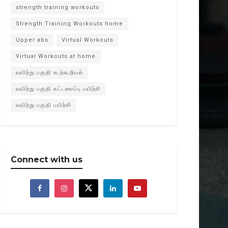
strength training workouts
Strength Training Workouts home
Upper abs
Virtual Workouts
Virtual Workouts at home
வயிற்று பகுதி உடற்கூறியல்
வயிற்று பகுதி கட்டமைப்பு பயிற்சி
வயிற்று பகுதி பயிற்சி
Connect with us