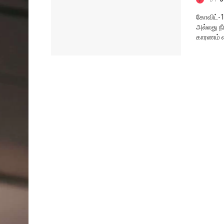
கோவிட்-1
அல்லது நீ
காரணம் எ