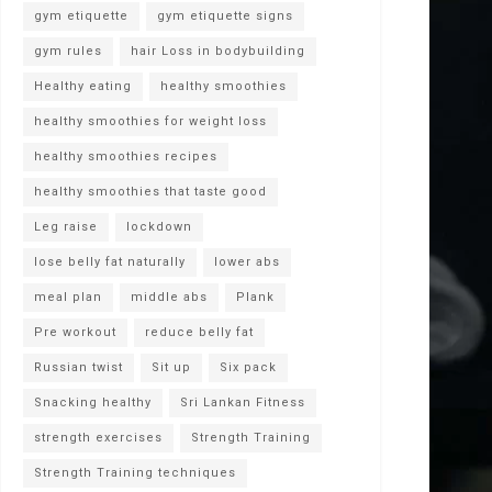
gym etiquette
gym etiquette signs
gym rules
hair Loss in bodybuilding
Healthy eating
healthy smoothies
healthy smoothies for weight loss
healthy smoothies recipes
healthy smoothies that taste good
Leg raise
lockdown
lose belly fat naturally
lower abs
meal plan
middle abs
Plank
Pre workout
reduce belly fat
Russian twist
Sit up
Six pack
Snacking healthy
Sri Lankan Fitness
strength exercises
Strength Training
Strength Training techniques