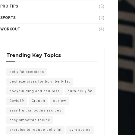
(5)
PRO TIPS
(2)
SPORTS
(4)
WORKOUT
Trending Key Topics
belly fat exercises
best exercises for burn belly fat
bodybuilding and hair loss
burn belly fat
Covid19
Crunch
curfew
easy fruit smoothie recipes
easy smoothie recipe
exercise to reduce belly fat
gym advice