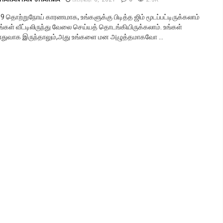
9 தொற்றுநோய் காரணமாக, உங்களுக்கு பிடித்த ஜிம் மூடப்பட்டிருக்கலாம்
ங்கள் வீட்டிலிருந்து வேலை செய்யத் தொடங்கியிருக்கலாம். உங்கள்
துவாக இருந்தாலும்,அது உங்களை மன அழுத்தமாகவோ ...