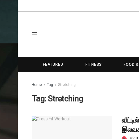
FEATURED
FITNESS
FOOD &
Home
Tag
Stretching
Tag:
Stretching
வீட்டி
இலவச 
BY
S