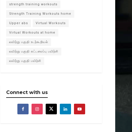
strength training workouts
Strength Training Workouts home
Upper abs
Virtual Workouts
Virtual Workouts at home
வயிற்று பகுதி உடற்கூறியல்
வயிற்று பகுதி கட்டமைப்பு பயிற்சி
வயிற்று பகுதி பயிற்சி
Connect with us