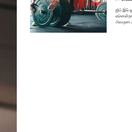
ஜிம் இல்
ஏனென்றால
அவருடைய 