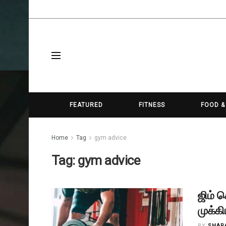
FEATURED
FITNESS
FOOD &
Home
Tag
gym advice
Tag:
gym advice
ஜிம் 
முக்க
BY
SHAR