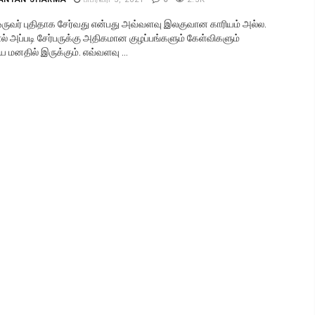
 ஒருவர் புதிதாக சேர்வது என்பது அவ்வளவு இலகுவான காரியம் அல்ல.
் அப்படி சேர்பருக்கு அதிகமான குழப்பங்களும் கேள்விகளும்
மனதில் இருக்கும். எவ்வளவு ...