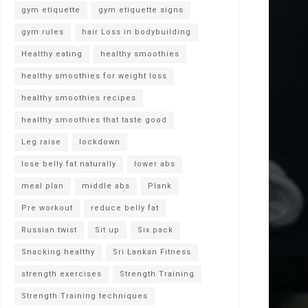
gym etiquette
gym etiquette signs
gym rules
hair Loss in bodybuilding
Healthy eating
healthy smoothies
healthy smoothies for weight loss
healthy smoothies recipes
healthy smoothies that taste good
Leg raise
lockdown
lose belly fat naturally
lower abs
meal plan
middle abs
Plank
Pre workout
reduce belly fat
Russian twist
Sit up
Six pack
Snacking healthy
Sri Lankan Fitness
strength exercises
Strength Training
Strength Training techniques