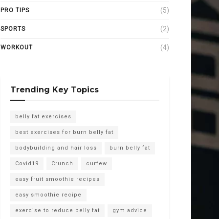
(5)
PRO TIPS
(2)
SPORTS
(4)
WORKOUT
Trending Key Topics
belly fat exercises
best exercises for burn belly fat
bodybuilding and hair loss
burn belly fat
Covid19
Crunch
curfew
easy fruit smoothie recipes
easy smoothie recipe
exercise to reduce belly fat
gym advice